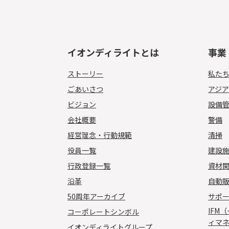
イオンディライトとは
事業
ストーリー
私た
ごあいさつ
アジ
ビジョン
設備
会社概要
警備
経営理念・行動規範
清掃
役員一覧
建設
行政登録一覧
資材
沿革
自動
50周年アーカイブ
サポ
IFM
コーポレートシンボル
ィマ
イオンディライトグループ