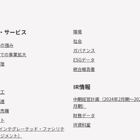
・サービス
環境
社会
ちの強み
ガバナンス
アでの事業拡大
ESGデータ
管理
統合報告書
IR情報
施工
中期経営計画（2024年2月期～20
関連
月期）
販売機
財務データ
ート
IR資料室
（インテグレーテッド・ファシリテ
ネジメント）