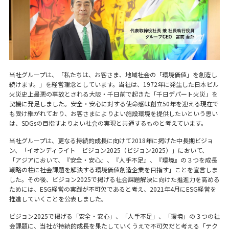
当社グループは、「私たちは、お客さま、地域社会の「環境価値」を創造し
続けます。」を経営理念としています。当社は、1972年に発生した日本ビル
火災史上最悪の事故とされる大阪・千日前で起きた「千日デパート火災」を
契機に発足しました。安全・安心に対する使命感は創立50年を迎える現在で
も受け継がれており、お客さまによりよい施設環境を提供したいという思い
は、SDGsの目指すよりよい社会の実現と共通するものと考えています。
当社グループは、更なる持続的成長に向けて2018年に掲げた中長期ビジョ
ン、「イオンディライト ビジョン2025（ビジョン2025）」において、
「アジアにおいて、『安全・安心』、『人手不足』、『環境』の３つを成長
戦略の柱に社会課題を解決する環境価値創造企業を目指す」ことを宣言しま
した。その後、ビジョン2025で掲げる社会課題解決に向けた推進力を高める
ためには、ESG経営の実践が不可欠であると考え、2021年4月にESG経営を
推進していくことを公表しました。
ビジョン2025で掲げる「安全・安心」、「人手不足」、「環境」の３つの社
会課題に、当社が持続的成長を果たしていくうえで不可欠だと考える「テク