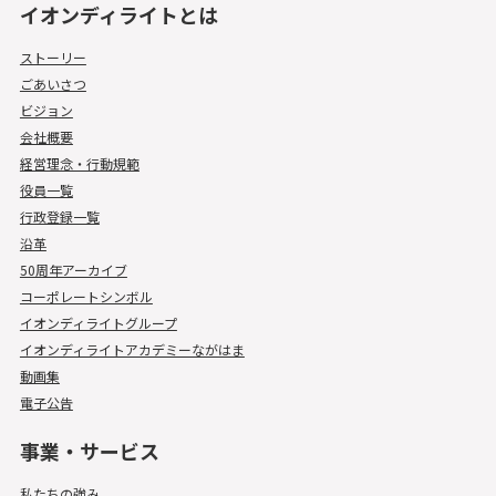
イオンディライトとは
ストーリー
ごあいさつ
ビジョン
会社概要
経営理念・行動規範
役員一覧
行政登録一覧
沿革
50周年アーカイブ
コーポレートシンボル
イオンディライトグループ
イオンディライトアカデミーながはま
動画集
電子公告
事業・サービス
私たちの強み