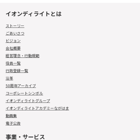
イオンディライトとは
ストーリー
ごあいさつ
ビジョン
会社概要
経営理念・行動規範
役員一覧
行政登録一覧
沿革
50周年アーカイブ
コーポレートシンボル
イオンディライトグループ
イオンディライトアカデミーながはま
動画集
電子公告
事業・サービス