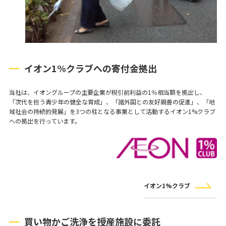
イオン1%クラブへの寄付金拠出
当社は、イオングループの主要企業が税引前利益の1％相当額を拠出し、
「次代を担う青少年の健全な育成」、「諸外国との友好親善の促進」、「地
域社会の持続的発展」を3つの柱となる事業として活動するイオン1%クラブ
への拠出を行っています。
イオン1%クラブ
買い物かご洗浄を授産施設に委託