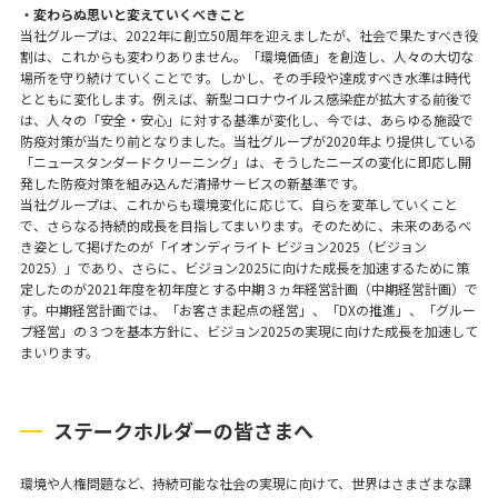
・変わらぬ思いと変えていくべきこと
当社グループは、2022年に創立50周年を迎えましたが、社会で果たすべき役
割は、これからも変わりありません。「環境価値」を創造し、人々の大切な
場所を守り続けていくことです。しかし、その手段や達成すべき水準は時代
とともに変化します。例えば、新型コロナウイルス感染症が拡大する前後で
は、人々の「安全・安心」に対する基準が変化し、今では、あらゆる施設で
防疫対策が当たり前となりました。当社グループが2020年より提供している
「ニュースタンダードクリーニング」は、そうしたニーズの変化に即応し開
発した防疫対策を組み込んだ清掃サービスの新基準です。
当社グループは、これからも環境変化に応じて、自らを変革していくこと
で、さらなる持続的成長を目指してまいります。そのために、未来のあるべ
き姿として掲げたのが「イオンディライト ビジョン2025（ビジョン
2025）」であり、さらに、ビジョン2025に向けた成長を加速するために策
定したのが2021年度を初年度とする中期３ヵ年経営計画（中期経営計画）で
す。中期経営計画では、「お客さま起点の経営」、「DXの推進」、「グルー
プ経営」の３つを基本方針に、ビジョン2025の実現に向けた成長を加速して
まいります。
ステークホルダーの皆さまへ
環境や人権問題など、持続可能な社会の実現に向けて、世界はさまざまな課