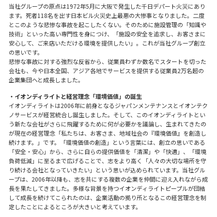
当社グループの原点は1972年5月に大阪で発生した千日デパート火災にあり
ます。死者118名を出す日本ビル火災史上最悪の大惨事となりました。二度
とこのような悲惨な事故を起こしたくない。そのために施設管理の「知識や
技術」といった高い専門性を身につけ、「施設の安全を追求し、お客さまに
安心して、ご来店いただける環境を提供したい」。これが当社グループ創立
の思いです。
悲惨な事故に対する強烈な反省から、従業員わずか数名でスタートを切った
会社も、今や日本全国、アジア各地でサービスを提供する従業員2万名超の
企業集団へと成長しました。
・イオンディライトと経営理念「環境価値」の誕生
イオンディライトは2006年に前身となるジャパンメンテナンスとイオンテク
ノサービスが経営統合し誕生しました。そして、このイオンディライトとい
う新たな会社がさらに飛躍するために何が必要かを議論し、生まれてきたの
が現在の経営理念「私たちは、お客さま、地域社会の『環境価値』を創造し
続けます。」です。「環境価値の創造」という言葉には、創立の思いである
「安全・安心」から、さらに自らの提供価値を「清潔」や「快適」、「環境
負荷低減」に至るまで広げることで、志をより高く「人々の大切な場所を守
り続ける会社となっていきたい」という思いが込められています。当社グル
ープは、2006年以降も、志を共にする複数の企業を仲間に迎え入れながら成
長を果たしてきました。多様な背景を持つイオンディライトピープルが団結
して成長を続けてこられたのは、企業活動の拠り所となるこの経営理念を制
定したことによるところが大きいと考えています。