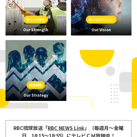
私たちの強み
私たちのビジョン
Our Strength
Our Vision
成長戦略
Our Strategy
RBC琉球放送「
RBC NEWS Link
」（
毎週月～金曜
日 18:15～18:55
）にテレビＣＭ放映中！